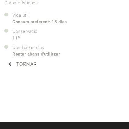
Característiques
Vida útil
Consum preferent: 15 dies
Conservació
11º
Condicions d'ús
Rentar abans d'utilitzar
TORNAR