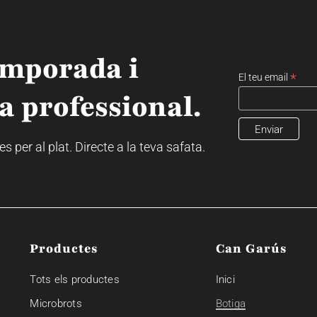
emporada i
*
El teu email
a professional.
 per al plat. Directe a la teva safata.
Productes
Can Garús
Tots els productes
Inici
Microbrots
Botiga