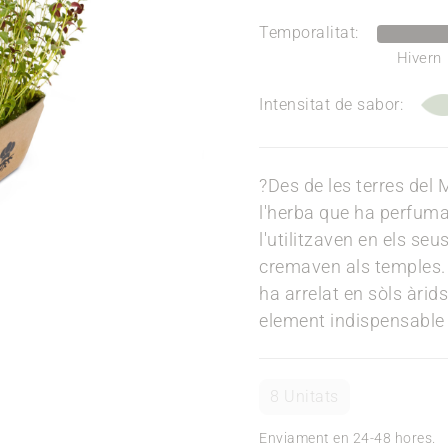
Temporalitat:
Hivern
Intensitat de sabor:
?Des de les terres del M
l'herba que ha perfumat 
l'utilitzaven en els seu
cremaven als temples. 
ha arrelat en sòls àrid
element indispensable 
8 Unitats
Enviament en 24-48 hores.