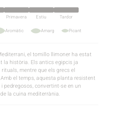
Primavera
Estiu
Tardor
Aromàtic
Amarg
Picant
editerrani, el tomillo llimoner ha estat
la història. Els antics egipcis ja
s rituals, mentre que els grecs el
Amb el temps, aquesta planta resistent
s i pedregosos, convertint-se en un
de la cuina mediterrània.