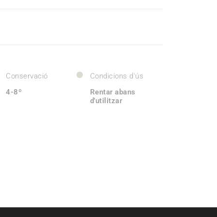
Conservació
Condicions d'ús
4-8º
Rentar abans
d'utilitzar