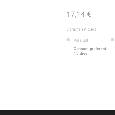
17,14 €
Característiques
Vida útil
Consum preferent:
15 dies