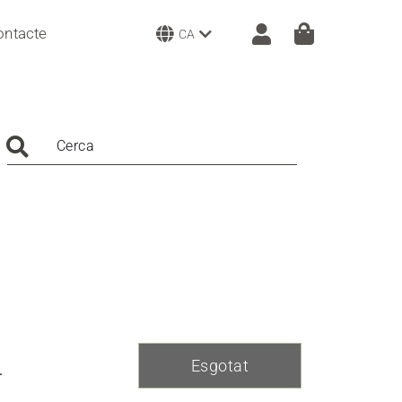
ontacte
CA
Cerca
A
Esgotat