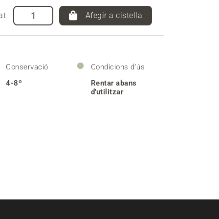
at
Afegir a cistella
Conservació
Condicions d'ús
4-8º
Rentar abans
d'utilitzar