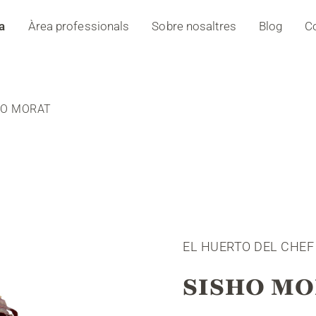
a
Àrea professionals
Sobre nosaltres
Blog
C
HO MORAT
EL HUERTO DEL CHEF
SISHO M