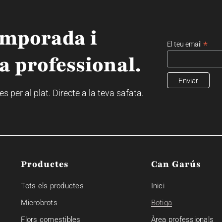
emporada i
*
El teu email
a professional.
 per al plat. Directe a la teva safata.
Productes
Can Garús
Tots els productes
Inici
Microbrots
Botiga
Flors comestibles
Àrea professionals