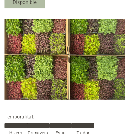
Disponible
Temporalitat:
Hivern
Primavera
Estiu
Tardor