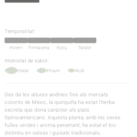
Temporalitat:
Hivern
Primavera
Estiu
Tardor
Intensitat de sabor:
Salat
Picant
Àcid
Des de les altures andines fins als mercats
colorits de Mèxic, la quirquiña ha estat l'herba
secreta que dona caràcter als plats
llatinoamericans. Aquesta planta, amb les seves
fulles verdes i aroma penetrant, ha estat el toc
distintiu en salses i guisats tradicionals,