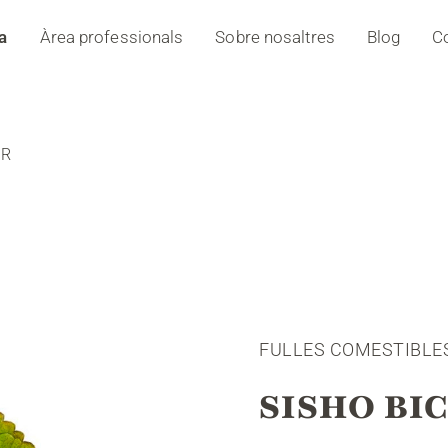
a
Àrea professionals
Sobre nosaltres
Blog
C
OR
FULLES COMESTIBLE
SISHO BI