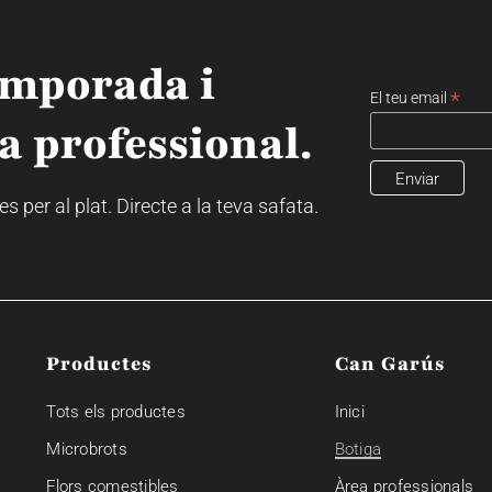
emporada i
*
El teu email
a professional.
 per al plat. Directe a la teva safata.
Productes
Can Garús
Tots els productes
Inici
Microbrots
Botiga
Flors comestibles
Àrea professionals