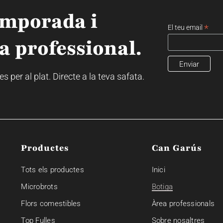
emporada i
*
El teu email
a professional.
 per al plat. Directe a la teva safata.
Productes
Can Garús
Tots els productes
Inici
Microbrots
Botiga
Flors comestibles
Àrea professionals
Top Fulles
Sobre nosaltres