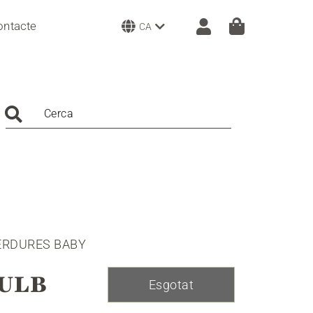
ontacte
CA
Cerca
ERDURES BABY
ULB
Esgotat