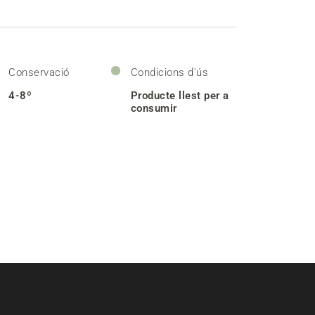
Conservació
Condicions d'ús
4-8º
Producte llest per a
consumir