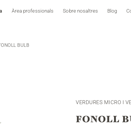
a
Àrea professionals
Sobre nosaltres
Blog
C
FONOLL BULB
VERDURES MICRO I V
FONOLL B