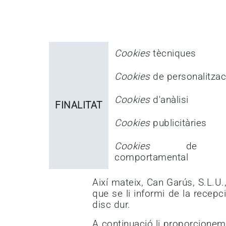
Cookies
tècniques
Cookies
de personalitzac
Cookies
d'anàlisi
FINALITAT
Cookies
publicitàries
Cookies
de publ
comportamental
Així mateix, Can Garús, S.L.U.
que se li informi de la recep
disc dur.
A continuació li proporcionem