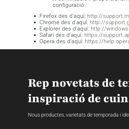
configuració:
Firefox des d'aquí:
http://support.m
Chrome des d'aquí:
http://suppor
Explorer des d'aquí:
http://windows
Safari des d'aquí:
https://support.
Opera des d'aquí:
https://help.ope
Rep novetats de t
inspiració de cuin
Nous productes, varietats de temporada i idees