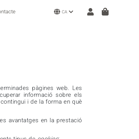
ntacte
CA
eterminades pàgines web. Les
uperar informació sobre els
 contingui i de la forma en què
es avantatges en la prestació
rents tipus de
cookies
: