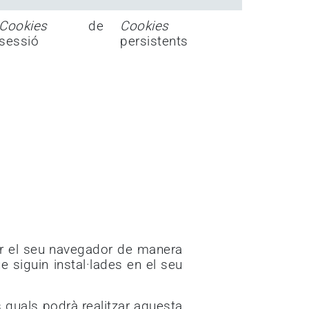
Cookies
de
Cookies
sessió
persistents
urar el seu navegador de manera
ue siguin instal·lades en el seu
 quals podrà realitzar aquesta