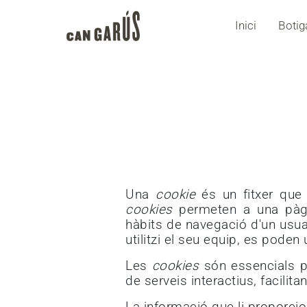
Inici
Botig
Una
cookie
és un fitxer que
cookies
permeten a una pàgi
hàbits de navegació d'un usuar
utilitzi el seu equip, es poden u
Les
cookies
són essencials pe
de serveis interactius, facilita
La informació que li proporci