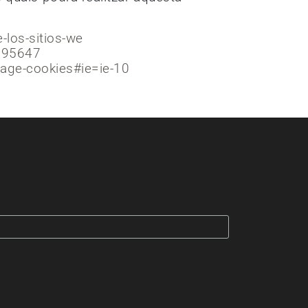
e-los-sitios-we
=95647
nage-cookies#ie=ie-10