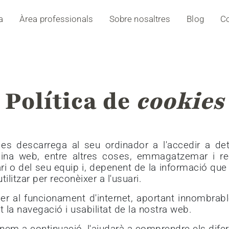
a
Àrea professionals
Sobre nosaltres
Blog
Co
Política de
cookies
 es descarrega al seu ordinador a l'accedir a d
na web, entre altres coses, emmagatzemar i rec
i o del seu equip i, depenent de la informació que
tilitzar per reconèixer a l'usuari.
r al funcionament d'internet, aportant innombrabl
nt la navegació i usabilitat de la nostra web.
onem a continuació, l'ajudarà a comprendre els dife