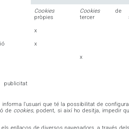
Cookies
Cookies
de
pròpies
tercer
x
ió
x
x
icitat
, informa l'usuari que té la possibilitat de config
ció de
cookies
, podent, si així ho desitja, impedir q
 els enllaços de diversos navegadors, a través dels