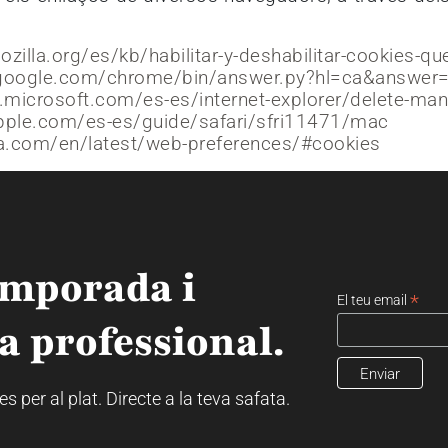
ozilla.org/es/kb/habilitar-y-deshabilitar-cookies-qu
t.google.com/chrome/bin/answer.py?hl=ca&answer
.microsoft.com/es-es/internet-explorer/delete-ma
apple.com/es-es/guide/safari/sfri11471/mac
ra.com/en/latest/web-preferences/#cookies
emporada i
*
El teu email
a professional.
 per al plat. Directe a la teva safata.