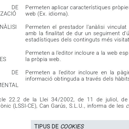
DE
Permeten aplicar característiques pròpies
ZACIÓ
web (Ex. idioma).
NÀLISI
Permeten el prestador l'anàlisi vinculat 
amb la finalitat de dur un seguiment d'ú
estadístiques dels continguts més visitat
Permeten a l'editor incloure a la web esp
IES
la pròpia web.
DE
Permeten a l'editor incloure en la pàg
informació obtinguda a través dels hàbits
MENTAL
cle 22.2 de la Llei 34/2002, de 11 de juliol, de
ònic (LSSI-CE), Can Garús, S.L.U., informa de les
c
TIPUS DE
COOKIES