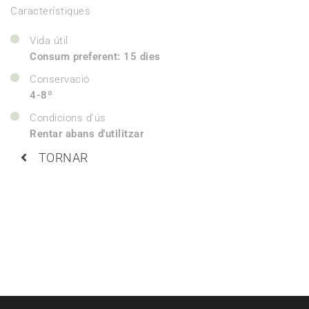
Característiques
Vida útil
Consum preferent: 15 dies
Conservació
4-8º
Condicions d'ús
Rentar abans d'utilitzar
TORNAR