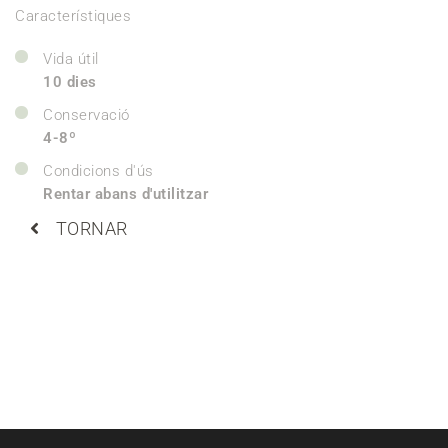
Característiques
Vida útil
10 dies
Conservació
4-8º
Condicions d'ús
Rentar abans d'utilitzar
TORNAR