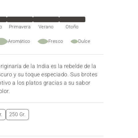
o
Primavera
Verano
Otoño
Aromático
Fresco
Dulce
ginaría de la India es la rebelde de la
oscuro y su toque especiado. Sus brotes
tivo a los platos gracias a su sabor
olor.
.
250 Gr.