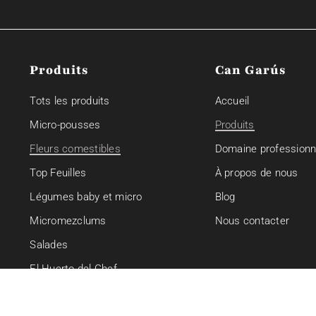
Produits
Can Garús
Tots les produits
Accueil
Micro-pousses
Produits
Fleurs comestibles
Domaine professionn
Top Feuilles
À propos de nous
Légumes baby et micro
Blog
Micromezclums
Nous contacter
Salades
El Huerto del Chef