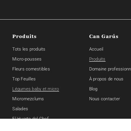
Produits
Can Garús
Tots les produits
Accueil
Micro-pousses
Produits
Fleurs comestibles
Domaine professionn
Top Feuilles
À propos de nous
Légumes baby et micro
Blog
Micromezclums
Nous contacter
Salades
El Huerto del Chef