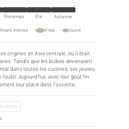
Printemps
Été
Automne
Umami intense
Frais
Sucré
s origines en Asie centrale, où il était
énaires. Tandis que les bulbes devenaient
tal dans toutes les cuisines, ses jeunes
l'oubli. Aujourd'hui, avec leur goût fin
lament leur place dans l'assiette.
ts Micro
s.