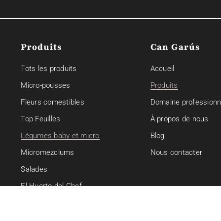
Produits
Can Garús
Tots les produits
Accueil
Micro-pousses
Produits
Fleurs comestibles
Domaine professionn
Top Feuilles
À propos de nous
Légumes baby et micro
Blog
Micromezclums
Nous contacter
Salades
El Huerto del Chef