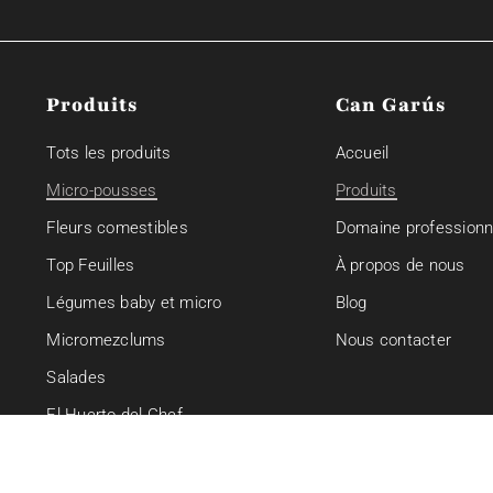
Produits
Can Garús
Tots les produits
Accueil
Micro-pousses
Produits
Fleurs comestibles
Domaine professionn
Top Feuilles
À propos de nous
Légumes baby et micro
Blog
Micromezclums
Nous contacter
Salades
El Huerto del Chef