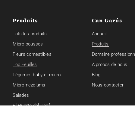
Produits
Can Garús
Tots les produits
Accueil
Micro-pousses
Produits
Fleurs comestibles
Domaine professionn
Top Feuilles
À propos de nous
Légumes baby et micro
Blog
Micromezclums
Nous contacter
Salades
El Huerto del Chef